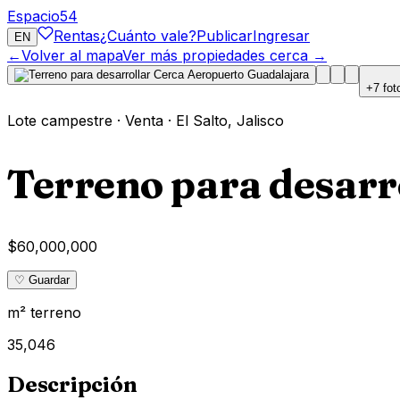
Espacio
54
Rentas
¿Cuánto vale?
Publicar
Ingresar
EN
←
Volver al mapa
Ver más propiedades cerca →
+
7
fot
Lote campestre
·
Venta
·
El Salto
,
Jalisco
Terreno para desarr
$60,000,000
♡ Guardar
m² terreno
35,046
Descripción