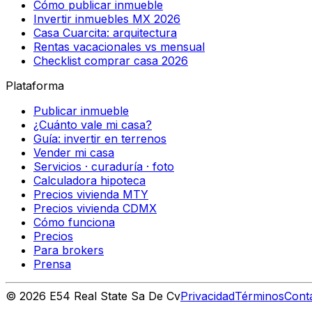
Cómo publicar inmueble
Invertir inmuebles MX 2026
Casa Cuarcita: arquitectura
Rentas vacacionales vs mensual
Checklist comprar casa 2026
Plataforma
Publicar inmueble
¿Cuánto vale mi casa?
Guía: invertir en terrenos
Vender mi casa
Servicios · curaduría · foto
Calculadora hipoteca
Precios vivienda MTY
Precios vivienda CDMX
Cómo funciona
Precios
Para brokers
Prensa
©
2026
E54 Real State Sa De Cv
Privacidad
Términos
Cont