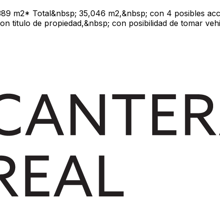
389 m2* Total&nbsp; 35,046 m2,&nbsp; con 4 posibles acce
, Con titulo de propiedad,&nbsp; con posibilidad de tomar