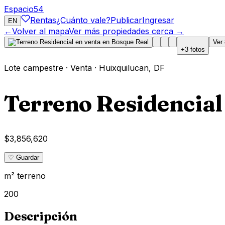
Espacio
54
Rentas
¿Cuánto vale?
Publicar
Ingresar
EN
←
Volver al mapa
Ver más propiedades cerca →
Ver
+
3
fotos
Lote campestre
·
Venta
·
Huixquilucan
,
DF
Terreno Residencial
$3,856,620
♡ Guardar
m² terreno
200
Descripción