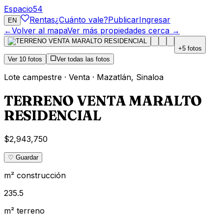
Espacio
54
Rentas
¿Cuánto vale?
Publicar
Ingresar
EN
←
Volver al mapa
Ver más propiedades cerca →
+
5
fotos
Ver
10
fotos
Ver todas las fotos
Lote campestre
·
Venta
·
Mazatlán
,
Sinaloa
TERRENO VENTA MARALTO
RESIDENCIAL
$2,943,750
♡ Guardar
m² construcción
235.5
m² terreno