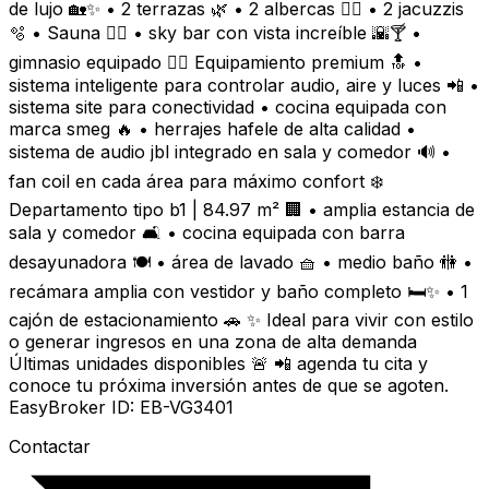
de lujo 🏡✨ • 2 terrazas 🌿 • 2 albercas 🏊‍♂️ • 2 jacuzzis
🫧 • Sauna 🧖‍♂️ • sky bar con vista increíble 🌇🍸 •
gimnasio equipado 🏋️‍♂️ Equipamiento premium 🔝 •
sistema inteligente para controlar audio, aire y luces 📲 •
sistema site para conectividad • cocina equipada con
marca smeg 🔥 • herrajes hafele de alta calidad •
sistema de audio jbl integrado en sala y comedor 🔊 •
fan coil en cada área para máximo confort ❄️
Departamento tipo b1 | 84.97 m² 🏢 • amplia estancia de
sala y comedor 🛋️ • cocina equipada con barra
desayunadora 🍽️ • área de lavado 🧺 • medio baño 🚻 •
recámara amplia con vestidor y baño completo 🛏️✨ • 1
cajón de estacionamiento 🚗 ✨ Ideal para vivir con estilo
o generar ingresos en una zona de alta demanda
Últimas unidades disponibles 🚨 📲 agenda tu cita y
conoce tu próxima inversión antes de que se agoten.
EasyBroker ID: EB-VG3401
Contactar