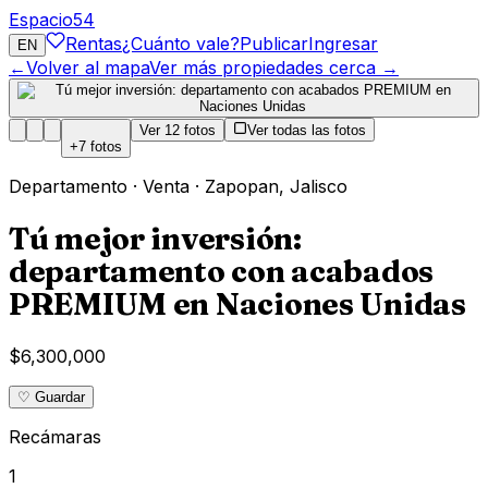
Espacio
54
Rentas
¿Cuánto vale?
Publicar
Ingresar
EN
←
Volver al mapa
Ver más propiedades cerca →
Ver
12
fotos
Ver todas las fotos
+
7
fotos
Departamento
·
Venta
·
Zapopan
,
Jalisco
Tú mejor inversión:
departamento con acabados
PREMIUM en Naciones Unidas
$6,300,000
♡ Guardar
Recámaras
1