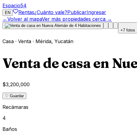
Espacio
54
Rentas
¿Cuánto vale?
Publicar
Ingresar
EN
←
Volver al mapa
Ver más propiedades cerca →
+
7
fotos
Casa
·
Venta
·
Mérida
,
Yucatán
Venta de casa en Nu
$3,200,000
♡ Guardar
Recámaras
4
Baños