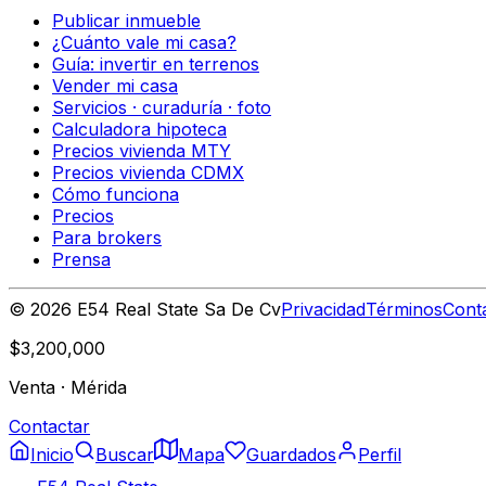
Publicar inmueble
¿Cuánto vale mi casa?
Guía: invertir en terrenos
Vender mi casa
Servicios · curaduría · foto
Calculadora hipoteca
Precios vivienda MTY
Precios vivienda CDMX
Cómo funciona
Precios
Para brokers
Prensa
©
2026
E54 Real State Sa De Cv
Privacidad
Términos
Cont
$3,200,000
Venta
·
Mérida
Contactar
Inicio
Buscar
Mapa
Guardados
Perfil