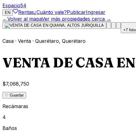
Espacio
54
Rentas
¿Cuánto vale?
Publicar
Ingresar
EN
←
Volver al mapa
Ver más propiedades cerca →
+
7
foto
Casa
·
Venta
·
Querétaro
,
Querétaro
VENTA DE CASA EN
$7,068,750
♡ Guardar
Recámaras
4
Baños