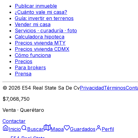
Publicar inmueble
¿Cuánto vale mi casa?
Guía: invertir en terrenos
Vender mi casa
Servicios · curaduría · foto
Calculadora hipoteca
Precios vivienda MTY
Precios vivienda CDMX
Cómo funciona
Precios
Para brokers
Prensa
©
2026
E54 Real State Sa De Cv
Privacidad
Términos
Cont
$7,068,750
Venta
·
Querétaro
Contactar
Inicio
Buscar
Mapa
Guardados
Perfil