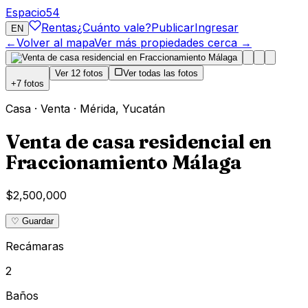
Espacio
54
Rentas
¿Cuánto vale?
Publicar
Ingresar
EN
←
Volver al mapa
Ver más propiedades cerca →
Ver
12
fotos
Ver todas las fotos
+
7
fotos
Casa
·
Venta
·
Mérida
,
Yucatán
Venta de casa residencial en
Fraccionamiento Málaga
$2,500,000
♡ Guardar
Recámaras
2
Baños