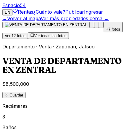
Espacio
54
Rentas
¿Cuánto vale?
Publicar
Ingresar
EN
←
Volver al mapa
Ver más propiedades cerca →
+
7
fotos
Ver
12
fotos
Ver todas las fotos
Departamento
·
Venta
·
Zapopan
,
Jalisco
VENTA DE DEPARTAMENTO
EN ZENTRAL
$8,500,000
♡ Guardar
Recámaras
3
Baños