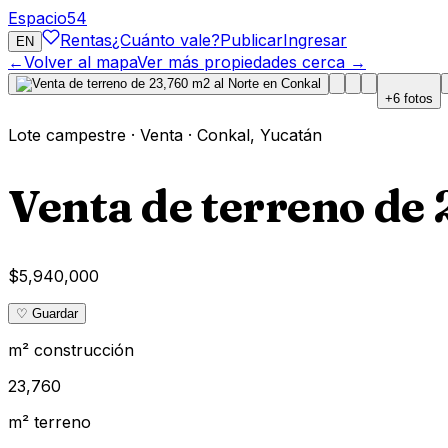
Espacio
54
Rentas
¿Cuánto vale?
Publicar
Ingresar
EN
←
Volver al mapa
Ver más propiedades cerca →
+
6
fotos
Lote campestre
·
Venta
·
Conkal
,
Yucatán
Venta de terreno de
$5,940,000
♡ Guardar
m² construcción
23,760
m² terreno