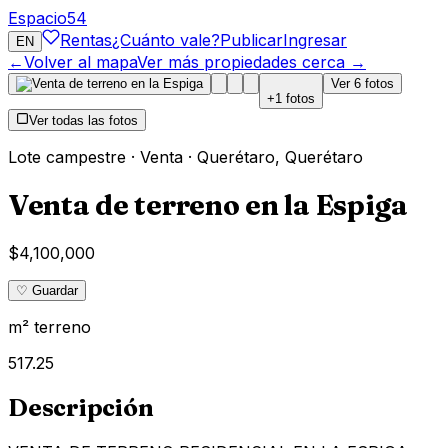
Espacio
54
Rentas
¿Cuánto vale?
Publicar
Ingresar
EN
←
Volver al mapa
Ver más propiedades cerca →
Ver
6
fotos
+
1
fotos
Ver todas las fotos
Lote campestre
·
Venta
·
Querétaro
,
Querétaro
Venta de terreno en la Espiga
$4,100,000
♡ Guardar
m² terreno
517.25
Descripción