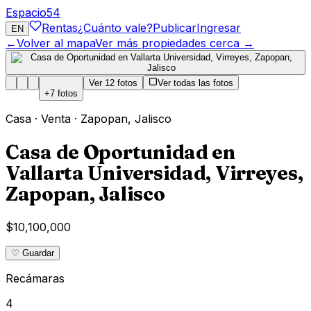
Espacio
54
Rentas
¿Cuánto vale?
Publicar
Ingresar
EN
←
Volver al mapa
Ver más propiedades cerca →
Ver
12
fotos
Ver todas las fotos
+
7
fotos
Casa
·
Venta
·
Zapopan
,
Jalisco
Casa de Oportunidad en
Vallarta Universidad, Virreyes,
Zapopan, Jalisco
$10,100,000
♡ Guardar
Recámaras
4