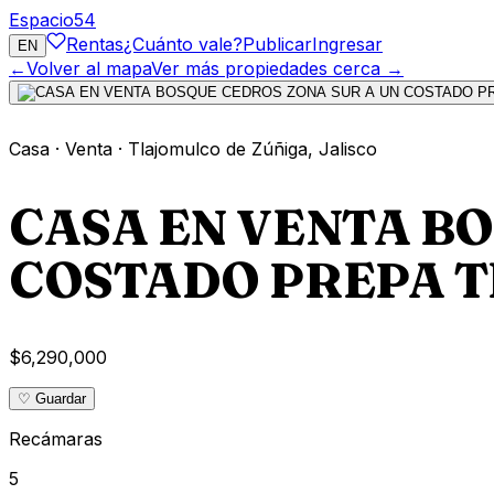
Espacio
54
Rentas
¿Cuánto vale?
Publicar
Ingresar
EN
←
Volver al mapa
Ver más propiedades cerca →
Casa
·
Venta
·
Tlajomulco de Zúñiga
,
Jalisco
CASA EN VENTA B
COSTADO PREPA 
$6,290,000
♡ Guardar
Recámaras
5