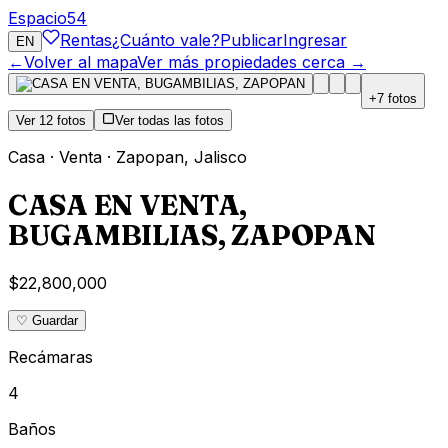
Espacio
54
Rentas
¿Cuánto vale?
Publicar
Ingresar
EN
←
Volver al mapa
Ver más propiedades cerca →
+
7
fotos
Ver
12
fotos
Ver todas las fotos
Casa
·
Venta
·
Zapopan
,
Jalisco
CASA EN VENTA,
BUGAMBILIAS, ZAPOPAN
$22,800,000
♡ Guardar
Recámaras
4
Baños