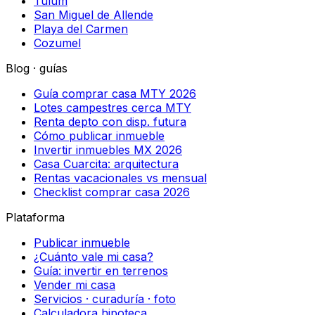
Tulum
San Miguel de Allende
Playa del Carmen
Cozumel
Blog · guías
Guía comprar casa MTY 2026
Lotes campestres cerca MTY
Renta depto con disp. futura
Cómo publicar inmueble
Invertir inmuebles MX 2026
Casa Cuarcita: arquitectura
Rentas vacacionales vs mensual
Checklist comprar casa 2026
Plataforma
Publicar inmueble
¿Cuánto vale mi casa?
Guía: invertir en terrenos
Vender mi casa
Servicios · curaduría · foto
Calculadora hipoteca