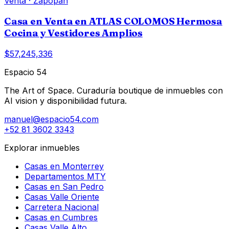
Venta
·
Zapopan
Casa en Venta en ATLAS COLOMOS Hermosa
Cocina y Vestidores Amplios
$57,245,336
Espacio 54
The Art of Space. Curaduría boutique de inmuebles con
AI vision y disponibilidad futura.
manuel@espacio54.com
+52 81 3602 3343
Explorar inmuebles
Casas en Monterrey
Departamentos MTY
Casas en San Pedro
Casas Valle Oriente
Carretera Nacional
Casas en Cumbres
Casas Valle Alto