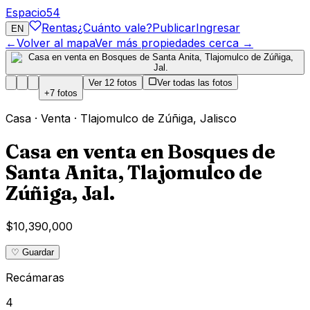
Espacio
54
Rentas
¿Cuánto vale?
Publicar
Ingresar
EN
←
Volver al mapa
Ver más propiedades cerca →
Ver
12
fotos
Ver todas las fotos
+
7
fotos
Casa
·
Venta
·
Tlajomulco de Zúñiga
,
Jalisco
Casa en venta en Bosques de
Santa Anita, Tlajomulco de
Zúñiga, Jal.
$10,390,000
♡ Guardar
Recámaras
4