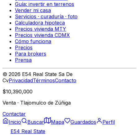
Guía: invertir en terrenos
Vender mi casa
Servicios · curaduría · foto
Calculadora hipoteca
Precios vivienda MTY
Precios vivienda CDMX
Cómo funciona
Precios
Para brokers
Prensa
©
2026
E54 Real State Sa De
Cv
Privacidad
Términos
Contacto
$10,390,000
Venta
·
Tlajomulco de Zúñiga
Contactar
Inicio
Buscar
Mapa
Guardados
Perfil
E54 Real State