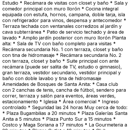
Estudio * Recámara de visitas con closet y baño * Sala y
comedor principal con muro llorón * Cocina integral
equipada con estufa, hornos, campana, doble tarja, isla
con refrigerador para vinos, despensa y antecomedor *
Terraza techada con ventanales corredizos al jardín y
cava subterránea * Patio de servicio techado y área de
lavado * Amplio jardín posterior con muro llorón Planta
alta: * Sala de TV con baño completo para visitas *
Recámara secundaria No. 1 con terraza, closet y baño
con tina de hidromasaje * Recámara secundaria No. 2
con terraza, closet y baño * Suite principal con ante
recámara (puede ser salita de TV, estudio o gimnasio),
gran terraza, vestidor secundario, vestidor principal y
baño con doble lavabo y tina de hidromasaje
Amenidades de Bosques de Santa Anita: * Casa club
con 2 canchas de tenis, cancha de fútbol, sendero para
correr, terraza y salón para eventos, áreas verdes,
estacionamiento * Iglesia * Área comercial * Ingreso
controlado * Seguridad las 24 horas Muy cerca de todo:
* Plaza Bugambilias a 20 minutos * Plaza Galerías Santa
Anita a 5 minutos * Plaza Punto Sur a 15 minutos *
Costco y Maga Soriana a 17 minutos * La Gourmeteria a