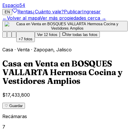
Espacio
54
Rentas
¿Cuánto vale?
Publicar
Ingresar
EN
←
Volver al mapa
Ver más propiedades cerca →
Ver
12
fotos
Ver todas las fotos
+
7
fotos
Casa
·
Venta
·
Zapopan
,
Jalisco
Casa en Venta en BOSQUES
VALLARTA Hermosa Cocina y
Vestidores Amplios
$17,433,800
♡ Guardar
Recámaras
7