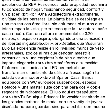
excelencia de RBA Residences, esta propiedad redefinirá
tu concepto de hogar, fusionando seguridad, confort y
un placer.<br><br>Una Arquitectura extraordinaria,
olvídate de las barreras. La planta baja se despliega en
una majestuosa área libre, sin columnas ni muros que
interrumpan la vista, permitiendo que la luz natural bañe
cada rincón. Con una altura monumental de 3.20
metros, el espacio respira, otorgándote una sensación
de libertad inigualable.<br><br>Detalles que Susurran
Lujo La excelencia reside en lo invisible: muros de yeso
artesanales, zoclos al ras que denotan maestría
constructiva y una carpintería de piso a techo que
impone elegancia.<br><br>Atmósferas a tu medida:
Plafones con iluminación LED perimetral que
transforman el ambiente de cálido a fresco según tu
estado de ánimo.<br><br>El Spa en Casa: Baños
equipados con WC europeos suspendidos, espejos
flotados y una master suite con tina para dos y doble
regadera de hidromasaje. El lujo aquí es terapéutico.
<br><br>Tu Boutique Privada: Un vestidor inspirado en
las grandes maisons de moda, con un vanity de joyería
diseñado no para guardar, sino para exhibir con mucha