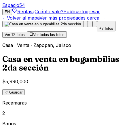
Espacio
54
Rentas
¿Cuánto vale?
Publicar
Ingresar
EN
←
Volver al mapa
Ver más propiedades cerca →
+
7
fotos
Ver
12
fotos
Ver todas las fotos
Casa
·
Venta
·
Zapopan
,
Jalisco
Casa en venta en bugambilias
2da sección
$5,990,000
♡ Guardar
Recámaras
2
Baños