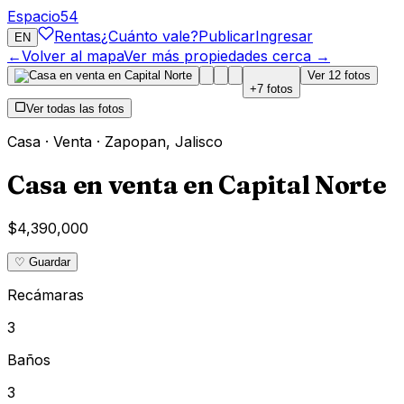
Espacio
54
Rentas
¿Cuánto vale?
Publicar
Ingresar
EN
←
Volver al mapa
Ver más propiedades cerca →
Ver
12
fotos
+
7
fotos
Ver todas las fotos
Casa
·
Venta
·
Zapopan
,
Jalisco
Casa en venta en Capital Norte
$4,390,000
♡ Guardar
Recámaras
3
Baños
3