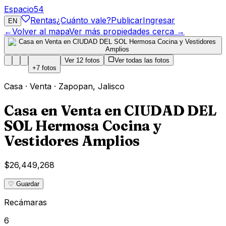
Espacio
54
Rentas
¿Cuánto vale?
Publicar
Ingresar
EN
←
Volver al mapa
Ver más propiedades cerca →
Ver
12
fotos
Ver todas las fotos
+
7
fotos
Casa
·
Venta
·
Zapopan
,
Jalisco
Casa en Venta en CIUDAD DEL
SOL Hermosa Cocina y
Vestidores Amplios
$26,449,268
♡ Guardar
Recámaras
6