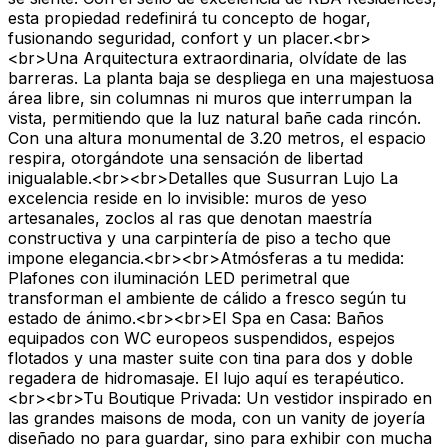
esta propiedad redefinirá tu concepto de hogar,
fusionando seguridad, confort y un placer.<br>
<br>Una Arquitectura extraordinaria, olvídate de las
barreras. La planta baja se despliega en una majestuosa
área libre, sin columnas ni muros que interrumpan la
vista, permitiendo que la luz natural bañe cada rincón.
Con una altura monumental de 3.20 metros, el espacio
respira, otorgándote una sensación de libertad
inigualable.<br><br>Detalles que Susurran Lujo La
excelencia reside en lo invisible: muros de yeso
artesanales, zoclos al ras que denotan maestría
constructiva y una carpintería de piso a techo que
impone elegancia.<br><br>Atmósferas a tu medida:
Plafones con iluminación LED perimetral que
transforman el ambiente de cálido a fresco según tu
estado de ánimo.<br><br>El Spa en Casa: Baños
equipados con WC europeos suspendidos, espejos
flotados y una master suite con tina para dos y doble
regadera de hidromasaje. El lujo aquí es terapéutico.
<br><br>Tu Boutique Privada: Un vestidor inspirado en
las grandes maisons de moda, con un vanity de joyería
diseñado no para guardar, sino para exhibir con mucha