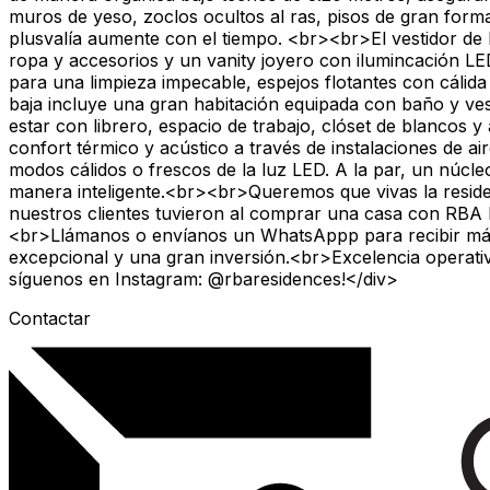
muros de yeso, zoclos ocultos al ras, pisos de gran form
plusvalía aumente con el tiempo. <br><br>El vestidor de la
ropa y accesorios y un vanity joyero con ilumincación LE
para una limpieza impecable, espejos flotantes con cáli
baja incluye una gran habitación equipada con baño y vesti
estar con librero, espacio de trabajo, clóset de blancos 
confort térmico y acústico a través de instalaciones de 
modos cálidos o frescos de la luz LED. A la par, un núcle
manera inteligente.<br><br>Queremos que vivas la residenci
nuestros clientes tuvieron al comprar una casa con RBA Re
<br>Llámanos o envíanos un WhatsAppp para recibir más
excepcional y una gran inversión.<br>Excelencia operat
síguenos en Instagram: @rbaresidences!</div>
Contactar