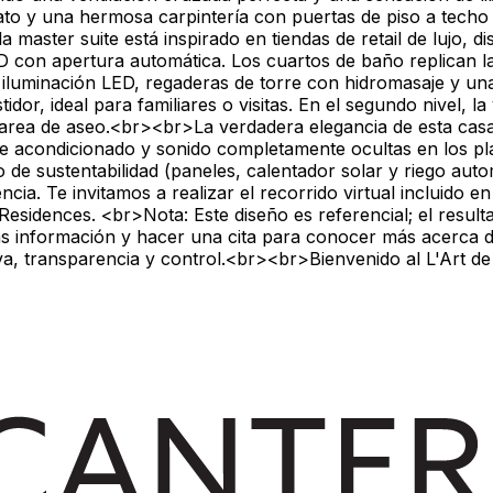
ato y una hermosa carpintería con puertas de piso a techo 
 master suite está inspirado en tiendas de retail de lujo, 
D con apertura automática. Los cuartos de baño replican l
da iluminación LED, regaderas de torre con hidromasaje y 
dor, ideal para familiares o visitas. En el segundo nivel, l
y area de aseo.<br><br>La verdadera elegancia de esta casa 
aire acondicionado y sonido completamente ocultas en los p
o de sustentabilidad (paneles, calentador solar y riego au
a. Te invitamos a realizar el recorrido virtual incluido en
sidences. <br>Nota: Este diseño es referencial; el resultad
 información y hacer una cita para conocer más acerca d
iva, transparencia y control.<br><br>Bienvenido al L'Art