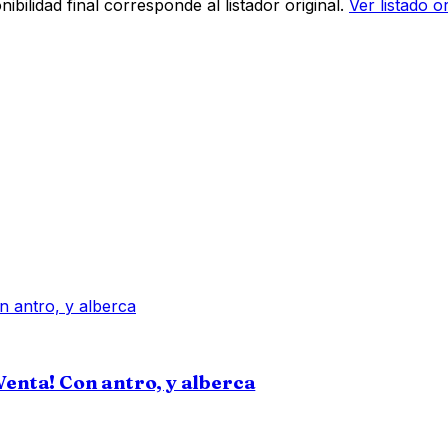
bilidad final corresponde al listador original.
Ver listado o
Venta! Con antro, y alberca