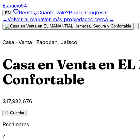
Espacio
54
Rentas
¿Cuánto vale?
Publicar
Ingresar
EN
←
Volver al mapa
Ver más propiedades cerca →
Casa
·
Venta
·
Zapopan
,
Jalisco
Casa en Venta en E
Confortable
$17,982,676
♡ Guardar
Recámaras
7