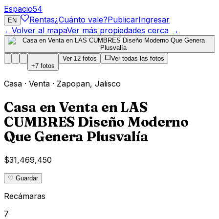
Espacio
54
Rentas
¿Cuánto vale?
Publicar
Ingresar
EN
←
Volver al mapa
Ver más propiedades cerca →
Ver
12
fotos
Ver todas las fotos
+
7
fotos
Casa
·
Venta
·
Zapopan
,
Jalisco
Casa en Venta en LAS
CUMBRES Diseño Moderno
Que Genera Plusvalía
$31,469,450
♡ Guardar
Recámaras
7