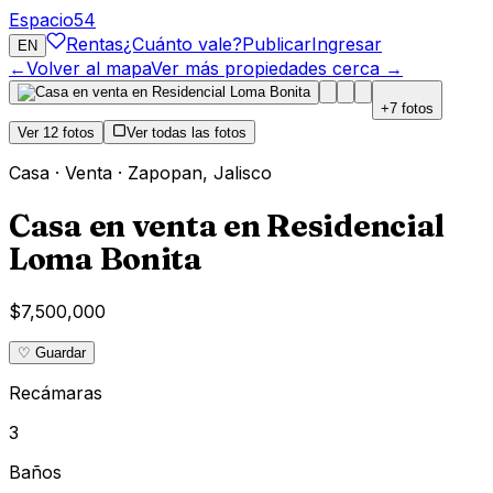
Espacio
54
Rentas
¿Cuánto vale?
Publicar
Ingresar
EN
←
Volver al mapa
Ver más propiedades cerca →
+
7
fotos
Ver
12
fotos
Ver todas las fotos
Casa
·
Venta
·
Zapopan
,
Jalisco
Casa en venta en Residencial
Loma Bonita
$7,500,000
♡ Guardar
Recámaras
3
Baños