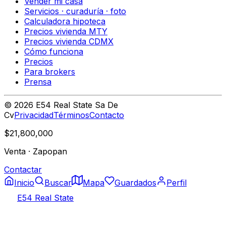
Vender mi casa
Servicios · curaduría · foto
Calculadora hipoteca
Precios vivienda MTY
Precios vivienda CDMX
Cómo funciona
Precios
Para brokers
Prensa
©
2026
E54 Real State Sa De
Cv
Privacidad
Términos
Contacto
$21,800,000
Venta
·
Zapopan
Contactar
Inicio
Buscar
Mapa
Guardados
Perfil
E54 Real State