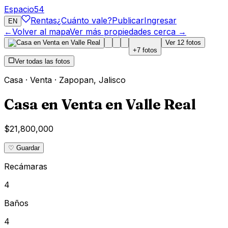
Espacio
54
Rentas
¿Cuánto vale?
Publicar
Ingresar
EN
←
Volver al mapa
Ver más propiedades cerca →
Ver
12
fotos
+
7
fotos
Ver todas las fotos
Casa
·
Venta
·
Zapopan
,
Jalisco
Casa en Venta en Valle Real
$21,800,000
♡ Guardar
Recámaras
4
Baños
4