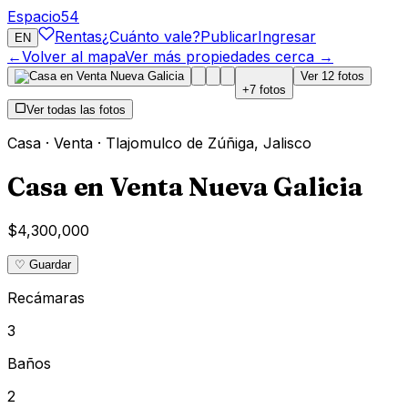
Espacio
54
Rentas
¿Cuánto vale?
Publicar
Ingresar
EN
←
Volver al mapa
Ver más propiedades cerca →
Ver
12
fotos
+
7
fotos
Ver todas las fotos
Casa
·
Venta
·
Tlajomulco de Zúñiga
,
Jalisco
Casa en Venta Nueva Galicia
$4,300,000
♡ Guardar
Recámaras
3
Baños
2