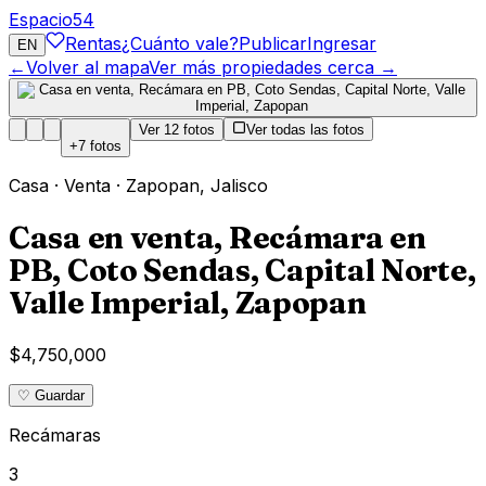
Espacio
54
Rentas
¿Cuánto vale?
Publicar
Ingresar
EN
←
Volver al mapa
Ver más propiedades cerca →
Ver
12
fotos
Ver todas las fotos
+
7
fotos
Casa
·
Venta
·
Zapopan
,
Jalisco
Casa en venta, Recámara en
PB, Coto Sendas, Capital Norte,
Valle Imperial, Zapopan
$4,750,000
♡ Guardar
Recámaras
3