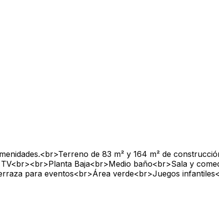
amenidades.<br>Terreno de 83 m² y 164 m² de construcci
a de TV<br><br>Planta Baja<br>Medio baño<br>Sala y com
raza para eventos<br>Área verde<br>Juegos infantiles<b