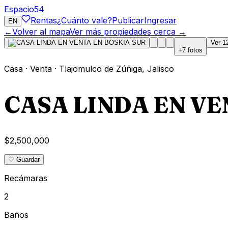
Espacio
54
Rentas
¿Cuánto vale?
Publicar
Ingresar
EN
←
Volver al mapa
Ver más propiedades cerca →
Ver
1
+
7
fotos
Casa
·
Venta
·
Tlajomulco de Zúñiga
,
Jalisco
CASA LINDA EN VE
$2,500,000
♡ Guardar
Recámaras
2
Baños