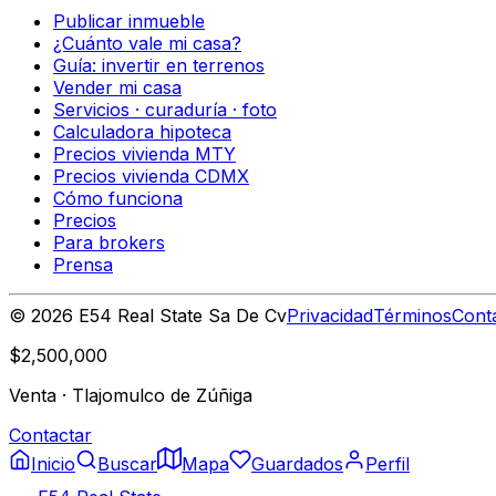
Publicar inmueble
¿Cuánto vale mi casa?
Guía: invertir en terrenos
Vender mi casa
Servicios · curaduría · foto
Calculadora hipoteca
Precios vivienda MTY
Precios vivienda CDMX
Cómo funciona
Precios
Para brokers
Prensa
©
2026
E54 Real State Sa De Cv
Privacidad
Términos
Cont
$2,500,000
Venta
·
Tlajomulco de Zúñiga
Contactar
Inicio
Buscar
Mapa
Guardados
Perfil