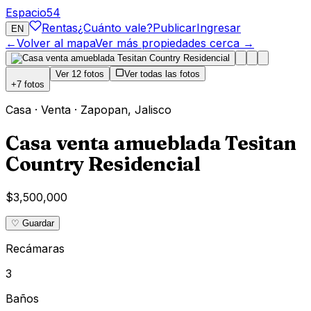
Espacio
54
Rentas
¿Cuánto vale?
Publicar
Ingresar
EN
←
Volver al mapa
Ver más propiedades cerca →
Ver
12
fotos
Ver todas las fotos
+
7
fotos
Casa
·
Venta
·
Zapopan
,
Jalisco
Casa venta amueblada Tesitan
Country Residencial
$3,500,000
♡ Guardar
Recámaras
3
Baños