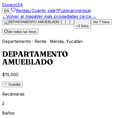
Espacio
54
Rentas
¿Cuánto vale?
Publicar
Ingresar
EN
←
Volver al mapa
Ver más propiedades cerca →
Ver
7
fotos
+
2
fotos
Ver todas las fotos
Departamento
·
Renta
·
Mérida
,
Yucatán
DEPARTAMENTO
AMUEBLADO
$15,000
♡ Guardar
Recámaras
2
Baños