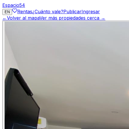
Espacio
54
Rentas
¿Cuánto vale?
Publicar
Ingresar
EN
←
Volver al mapa
Ver más propiedades cerca →