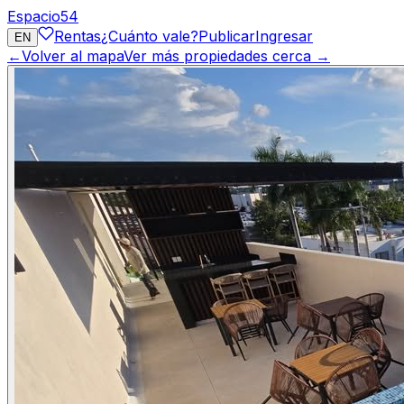
Espacio
54
Rentas
¿Cuánto vale?
Publicar
Ingresar
EN
←
Volver al mapa
Ver más propiedades cerca →