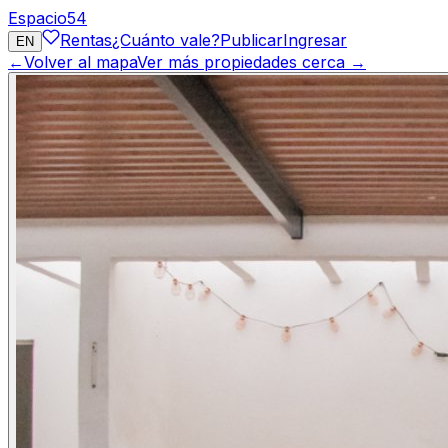
Espacio
54
Rentas
¿Cuánto vale?
Publicar
Ingresar
EN
←
Volver al mapa
Ver más propiedades cerca →