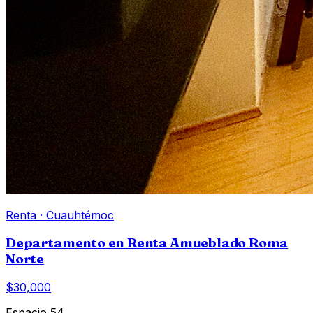
Renta
·
Cuauhtémoc
Departamento en Renta Amueblado Roma
Norte
$30,000
Espacio 54