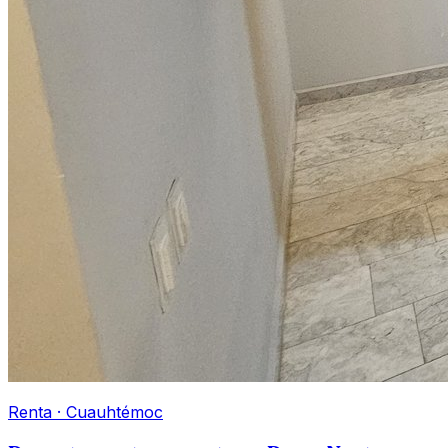
Renta
·
Cuauhtémoc