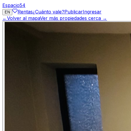
Espacio
54
Rentas
¿Cuánto vale?
Publicar
Ingresar
EN
←
Volver al mapa
Ver más propiedades cerca →