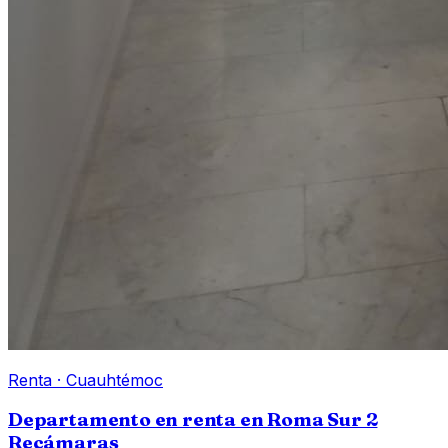
Renta
·
Cuauhtémoc
Departamento en renta en Roma Sur 2
Recámaras