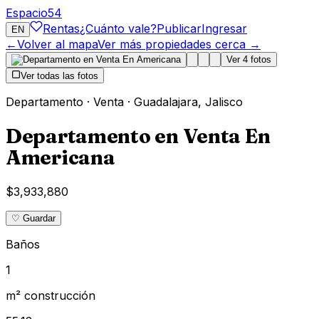
Espacio
54
Rentas
¿Cuánto vale?
Publicar
Ingresar
EN
←
Volver al mapa
Ver más propiedades cerca →
Ver
4
fotos
Ver todas las fotos
Departamento
·
Venta
·
Guadalajara
,
Jalisco
Departamento en Venta En
Americana
$3,933,880
♡ Guardar
Baños
1
m² construcción