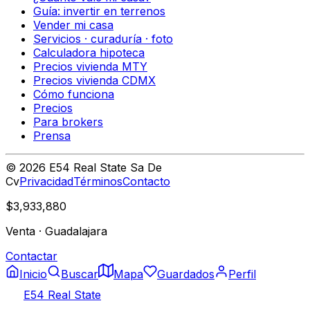
Guía: invertir en terrenos
Vender mi casa
Servicios · curaduría · foto
Calculadora hipoteca
Precios vivienda MTY
Precios vivienda CDMX
Cómo funciona
Precios
Para brokers
Prensa
©
2026
E54 Real State Sa De
Cv
Privacidad
Términos
Contacto
$3,933,880
Venta
·
Guadalajara
Contactar
Inicio
Buscar
Mapa
Guardados
Perfil
E54 Real State