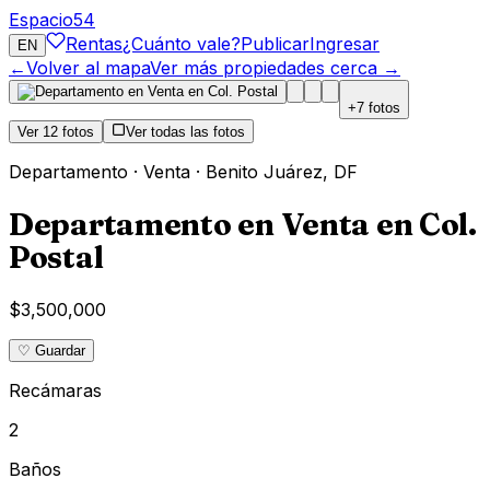
Espacio
54
Rentas
¿Cuánto vale?
Publicar
Ingresar
EN
←
Volver al mapa
Ver más propiedades cerca →
+
7
fotos
Ver
12
fotos
Ver todas las fotos
Departamento
·
Venta
·
Benito Juárez
,
DF
Departamento en Venta en Col.
Postal
$3,500,000
♡ Guardar
Recámaras
2
Baños