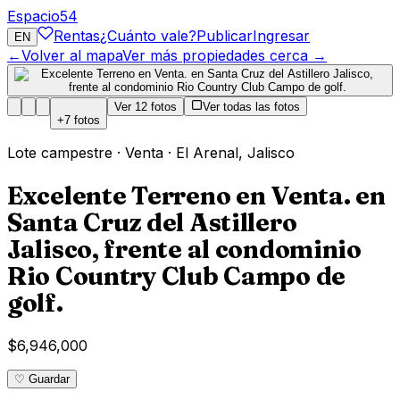
Espacio
54
Rentas
¿Cuánto vale?
Publicar
Ingresar
EN
←
Volver al mapa
Ver más propiedades cerca →
Ver
12
fotos
Ver todas las fotos
+
7
fotos
Lote campestre
·
Venta
·
El Arenal
,
Jalisco
Excelente Terreno en Venta. en
Santa Cruz del Astillero
Jalisco, frente al condominio
Rio Country Club Campo de
golf.
$6,946,000
♡ Guardar