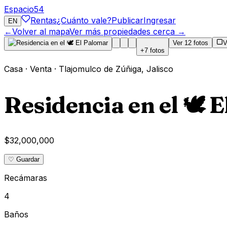
Espacio
54
Rentas
¿Cuánto vale?
Publicar
Ingresar
EN
←
Volver al mapa
Ver más propiedades cerca →
Ver
12
fotos
V
+
7
fotos
Casa
·
Venta
·
Tlajomulco de Zúñiga
,
Jalisco
Residencia en el 🕊 
$32,000,000
♡ Guardar
Recámaras
4
Baños