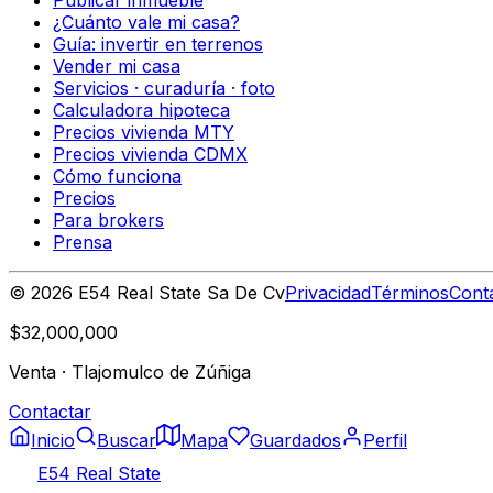
¿Cuánto vale mi casa?
Guía: invertir en terrenos
Vender mi casa
Servicios · curaduría · foto
Calculadora hipoteca
Precios vivienda MTY
Precios vivienda CDMX
Cómo funciona
Precios
Para brokers
Prensa
©
2026
E54 Real State Sa De Cv
Privacidad
Términos
Cont
$32,000,000
Venta
·
Tlajomulco de Zúñiga
Contactar
Inicio
Buscar
Mapa
Guardados
Perfil
E54 Real State