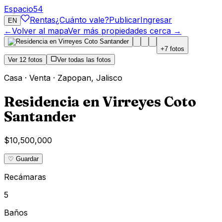
Espacio
54
Rentas
¿Cuánto vale?
Publicar
Ingresar
EN
←
Volver al mapa
Ver más propiedades cerca →
+
7
fotos
Ver
12
fotos
Ver todas las fotos
Casa
·
Venta
·
Zapopan
,
Jalisco
Residencia en Virreyes Coto
Santander
$10,500,000
♡ Guardar
Recámaras
5
Baños