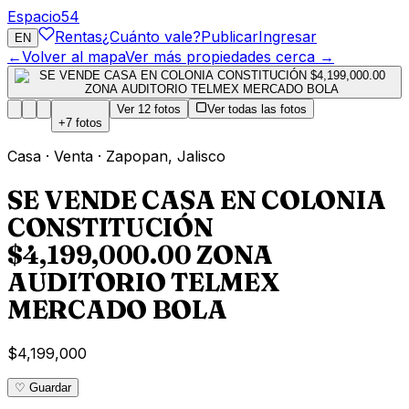
Espacio
54
Rentas
¿Cuánto vale?
Publicar
Ingresar
EN
←
Volver al mapa
Ver más propiedades cerca →
Ver
12
fotos
Ver todas las fotos
+
7
fotos
Casa
·
Venta
·
Zapopan
,
Jalisco
SE VENDE CASA EN COLONIA
CONSTITUCIÓN
$4,199,000.00 ZONA
AUDITORIO TELMEX
MERCADO BOLA
$4,199,000
♡ Guardar