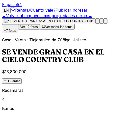
Espacio
54
Rentas
¿Cuánto vale?
Publicar
Ingresar
EN
←
Volver al mapa
Ver más propiedades cerca →
Ver
12
fotos
Ver todas las fotos
+
7
fotos
Casa
·
Venta
·
Tlajomulco de Zúñiga
,
Jalisco
SE VENDE GRAN CASA EN EL
CIELO COUNTRY CLUB
$13,800,000
♡ Guardar
Recámaras
4
Baños