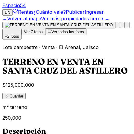
Espacio
54
Rentas
¿Cuánto vale?
Publicar
Ingresar
EN
←
Volver al mapa
Ver más propiedades cerca →
Ver
7
fotos
Ver todas las fotos
+
2
fotos
Lote campestre
·
Venta
·
El Arenal
,
Jalisco
TERRENO EN VENTA EN
SANTA CRUZ DEL ASTILLERO
$125,000,000
♡ Guardar
m² terreno
250,000
Descripción