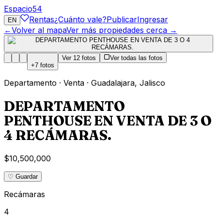
Espacio
54
Rentas
¿Cuánto vale?
Publicar
Ingresar
EN
←
Volver al mapa
Ver más propiedades cerca →
Ver
12
fotos
Ver todas las fotos
+
7
fotos
Departamento
·
Venta
·
Guadalajara
,
Jalisco
DEPARTAMENTO
PENTHOUSE EN VENTA DE 3 O
4 RECÁMARAS.
$10,500,000
♡ Guardar
Recámaras
4